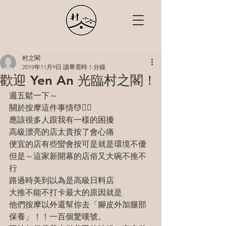
村之閣
2019年11月9日
讀畢需時 1 分鐘
歡迎 Yen An 光臨村之閣！
週五鬆一下～
關於按摩這件事情💆💆‍♂️
應該很多人跟我有一樣的困擾
高級漂亮的店太貴按了會心痛
便宜的店有些蠻會按可是就是環境不優
但是～這家新開幕的店俗又大碗不推不
行
路過時美到以為是高級日料店
大推不能不打卡最大的原因就是
他們按摩以外還幫你去「腳皮外加腿部
保養」！！一百個驚嘆號。