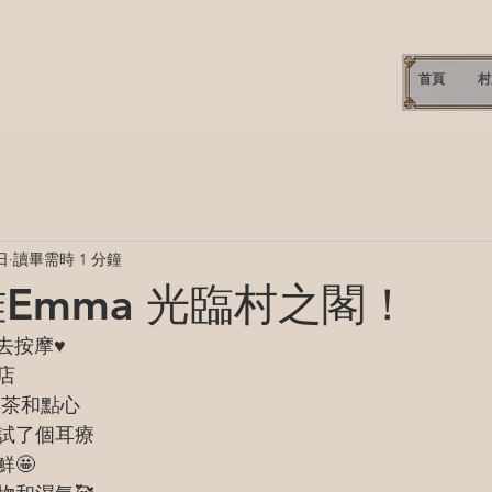
首頁
村
spa
日
讀畢需時 1 分鐘
雅Emma 光臨村之閣！
去按摩♥️
店
圓茶和點心
試了個耳療
🤩