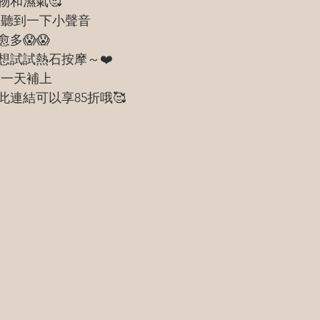
物和濕氣🥰
是聽到一下小聲音
多😱😱
想試試熱石按摩～❤️
了一天補上
連結可以享85折哦🥰