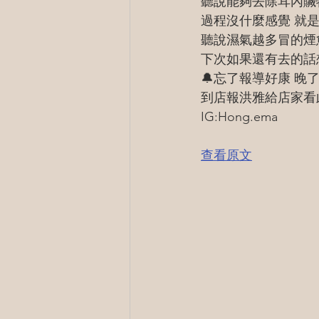
聽說能夠去除耳內贓
過程沒什麼感覺 就
聽說濕氣越多冒的煙愈
下次如果還有去的話
🔔忘了報導好康 晚
到店報洪雅給店家看此
IG:Hong.ema
查看原文