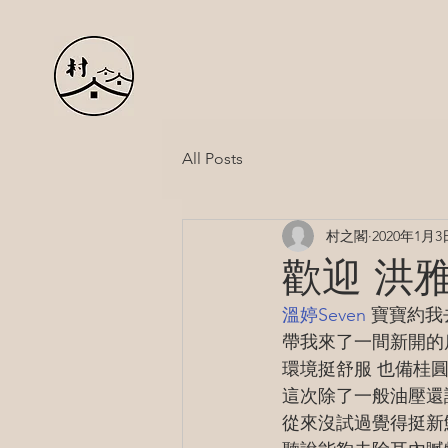
All Posts
村之閣
2020年1月3
歡迎 洪
溫婷Seven
 寶寶約我
帶我來了一間新開的
環境挺舒服 也備桂
這次除了一般油壓還
從來沒試過覺得挺新鮮